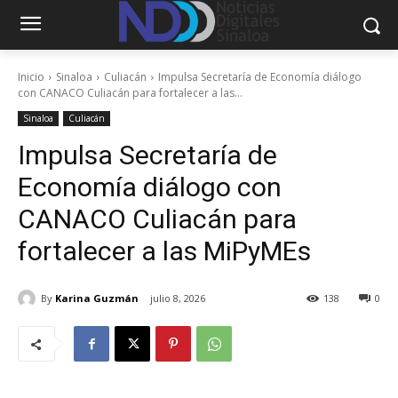
Inicio
Sinaloa
Culiacán
Impulsa Secretaría de Economía diálogo
con CANACO Culiacán para fortalecer a las...
Sinaloa
Culiacán
Impulsa Secretaría de
Economía diálogo con
CANACO Culiacán para
fortalecer a las MiPyMEs
By
Karina Guzmán
julio 8, 2026
138
0