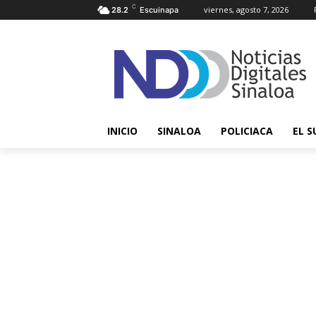
C
viernes, agosto 7, 2026
28.2
Escuinapa
INICIO
SINALOA
POLICIACA
EL S