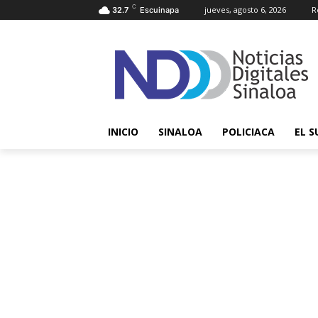
C
jueves, agosto 6, 2026
R
32.7
Escuinapa
INICIO
SINALOA
POLICIACA
EL S