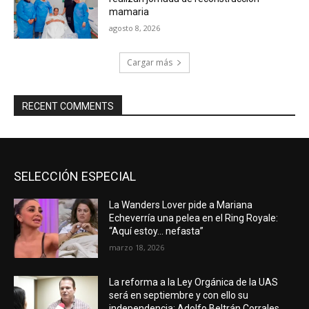
mamaria
agosto 8, 2026
Cargar más
RECENT COMMENTS
SELECCIÓN ESPECIAL
La Wanders Lover pide a Mariana
Echeverría una pelea en el Ring Royale:
“Aquí estoy… nefasta”
marzo 18, 2026
La reforma a la Ley Orgánica de la UAS
será en septiembre y con ello su
independencia: Adolfo Beltrán Corrales