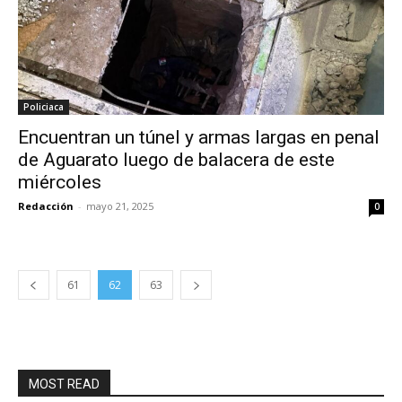
Policiaca
Encuentran un túnel y armas largas en penal
de Aguarato luego de balacera de este
miércoles
Redacción
-
mayo 21, 2025
0
61
62
63
MOST READ