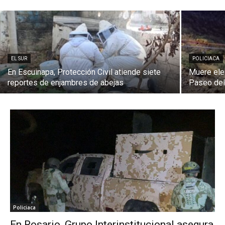
EL SUR
POLICIACA
En Escuinapa, Protección Civil atiende siete
Muere ele
reportes de enjambres de abejas
Paseo del
Policiaca
En Rosario, Grupo Interinstitucional asegura